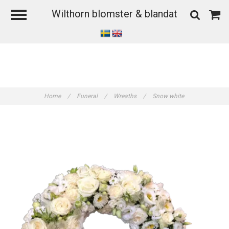
Wilthorn blomster & blandat
Home
/
Funeral
/
Wreaths
/
Snow white