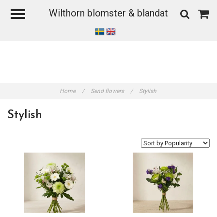
Wilthorn blomster & blandat
Home
/
Send flowers
/
Stylish
Stylish