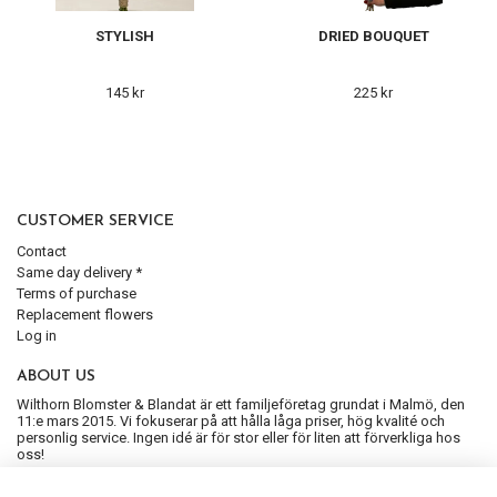
STYLISH
DRIED BOUQUET
145 kr
225 kr
CUSTOMER SERVICE
Contact
Same day delivery *
Terms of purchase
Replacement flowers
Log in
ABOUT US
Wilthorn Blomster & Blandat är ett familjeföretag grundat i Malmö, den
11:e mars 2015. Vi fokuserar på att hålla låga priser, hög kvalité och
personlig service. Ingen idé är för stor eller för liten att förverkliga hos
oss!
SIGN UP FOR OUR NEWSLETTER