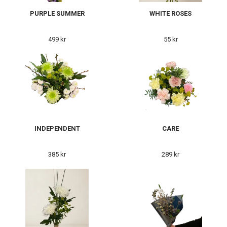
PURPLE SUMMER
WHITE ROSES
499 kr
55 kr
INDEPENDENT
CARE
385 kr
289 kr