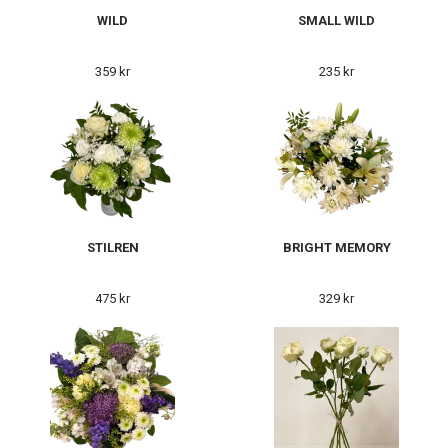
WILD
SMALL WILD
359 kr
235 kr
STILREN
BRIGHT MEMORY
475 kr
329 kr