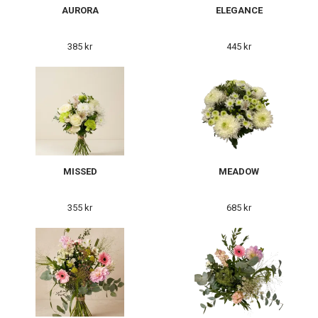
AURORA
ELEGANCE
385 kr
445 kr
MISSED
MEADOW
355 kr
685 kr