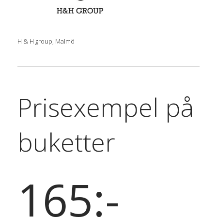
H & H group, Malmö
Prisexempel på
buketter
165:-