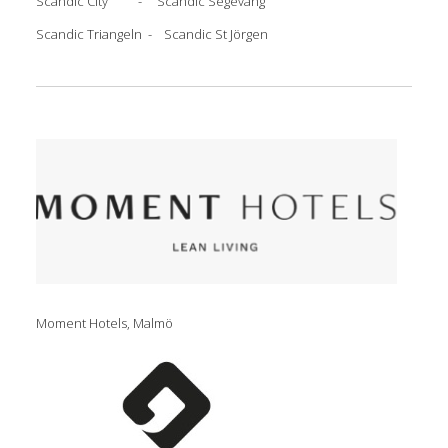
Scandic City - Scandic Segevång
Scandic Triangeln - Scandic St Jörgen
Moment Hotels, Malmö