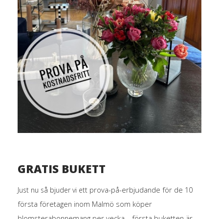
GRATIS BUKETT
prova-på-erbjudande för de 10
Just nu så bjuder vi ett
första företagen inom Malmö som köper
blomsterabonnemang per vecka – första buketten är