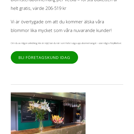
helt gratis, värde 206-519 kr
Vi är övertygade om att du
kommer älska våra
blommor lika mycket som våra nuvarande kunder!
Om du av någon anledning inte är nöjd, kan du när som helst säga upp abonnemanget – utan några förpliktelser.
BLI FÖRETAGSKUND IDAG