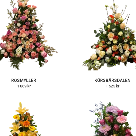
ROSMYLLER
KÖRSBÄRSDALEN
1 869 kr
1 525 kr