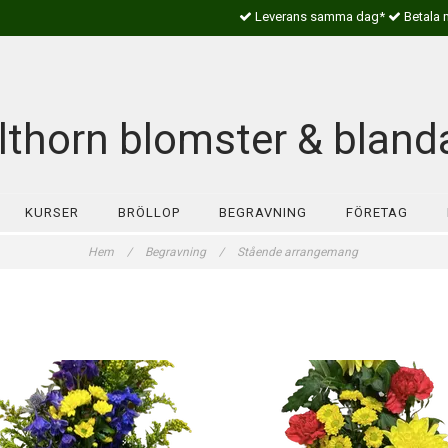
Leverans samma dag*
Betala 
lthorn blomster & bland
KURSER
BRÖLLOP
BEGRAVNING
FÖRETAG
Hem
/
Begravning
/
Stående arrangemang