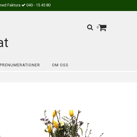
med Faktura
040 - 15 45 80
0
at
PRENUMERATIONER
OM OSS