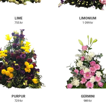
LIME
LIMONIUM
755 kr
1 099 kr
PURPUR
GERMINI
729 kr
989 kr