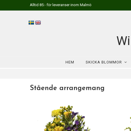
Alltid 85:- för leveranser inom Malmö
Wi
HEM
SKICKA BLOMMOR
Stående arrangemang