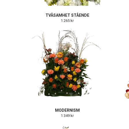
TVÅSAMHET STÅENDE
1 265 kr
MODERNISM
1 349 kr