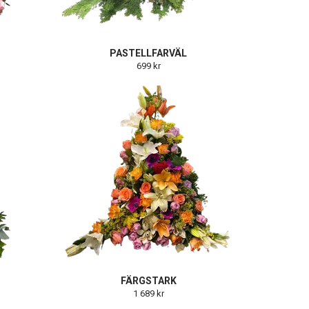
PASTELLFARVÄL
699 kr
FÄRGSTARK
1 689 kr