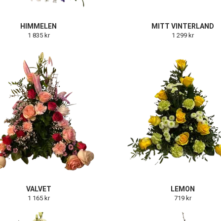
HIMMELEN
MITT VINTERLAND
1 835 kr
1 299 kr
VALVET
LEMON
1 165 kr
719 kr