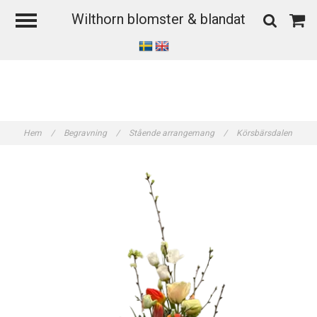
Wilthorn blomster & blandat
Hem
/
Begravning
/
Stående arrangemang
/
Körsbärsdalen