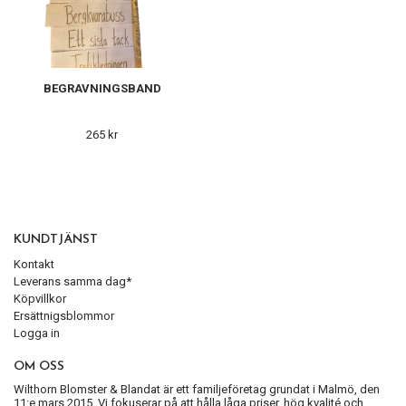
BEGRAVNINGSBAND
265 kr
KUNDTJÄNST
Kontakt
Leverans samma dag*
Köpvillkor
Ersättnigsblommor
Logga in
OM OSS
Wilthorn Blomster & Blandat är ett familjeföretag grundat i Malmö, den
11:e mars 2015. Vi fokuserar på att hålla låga priser, hög kvalité och