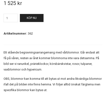
1 525 kr
KÖP NU
Artikelnummer:
362
Ett stående begravningsarrangemang med vårblommor. Går endast att
få på våren, resten av året kommer blommorna inte vara detsamma. På
bild ser vi ranunkel, prärieklockor, körsbärskvistar, rosor, tulpaner,
vaxblommor och hypericum.
OBS, blommor kan komma till att bytas ut mot andra likvärdiga blommor
ifall det på bilden inte finns hemma. Vi följer alltid önskat färgtema men
specifika blommor kan bytas ut.