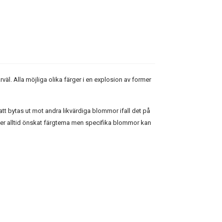
farväl. Alla möjliga olika färger i en explosion av former
t bytas ut mot andra likvärdiga blommor ifall det på
ljer alltid önskat färgtema men specifika blommor kan