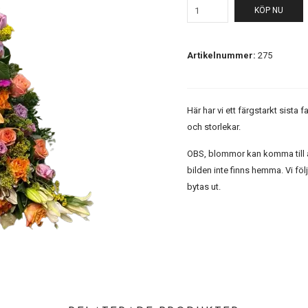
KÖP NU
Artikelnummer:
275
Här har vi ett färgstarkt sista 
och storlekar.
OBS, blommor kan komma till at
bilden inte finns hemma. Vi fö
bytas ut.