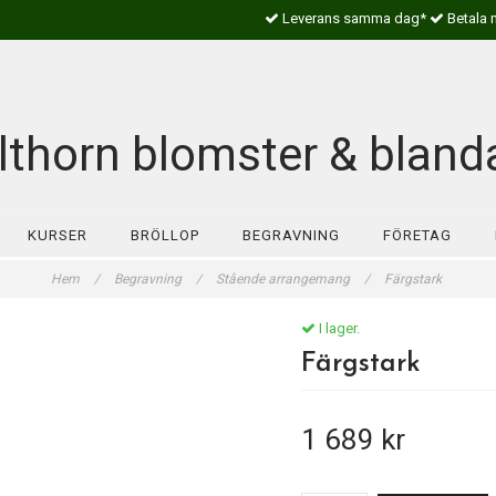
Leverans samma dag*
Betala 
lthorn blomster & bland
KURSER
BRÖLLOP
BEGRAVNING
FÖRETAG
Hem
/
Begravning
/
Stående arrangemang
/
Färgstark
I lager.
Färgstark
1 689 kr