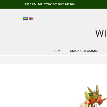
Alltid 85:- för leveranser inom Malmö
Wi
HEM
SKICKA BLOMMOR