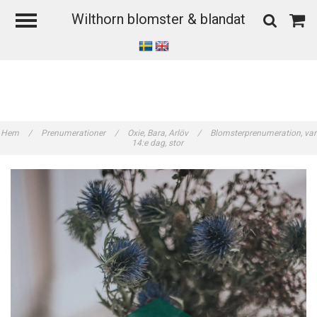
Wilthorn blomster & blandat
Hem
/
Prenumerationer
/
Oxie, Bara, Arlöv
/
Blomsterprenumeration, var
14:e dag, stor