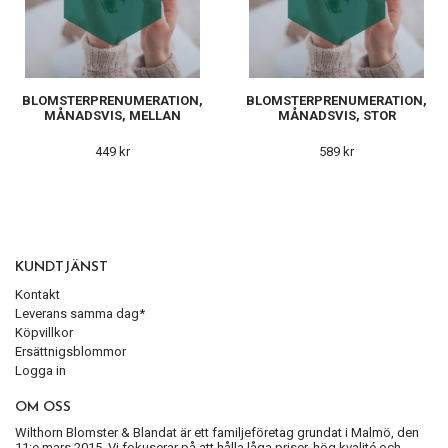
BLOMSTERPRENUMERATION,
BLOMSTERPRENUMERATION,
MÅNADSVIS, MELLAN
MÅNADSVIS, STOR
449 kr
589 kr
KUNDTJÄNST
Kontakt
Leverans samma dag*
Köpvillkor
Ersättnigsblommor
Logga in
OM OSS
Wilthorn Blomster & Blandat är ett familjeföretag grundat i Malmö, den
11:e mars 2015. Vi fokuserar på att hålla låga priser, hög kvalité och