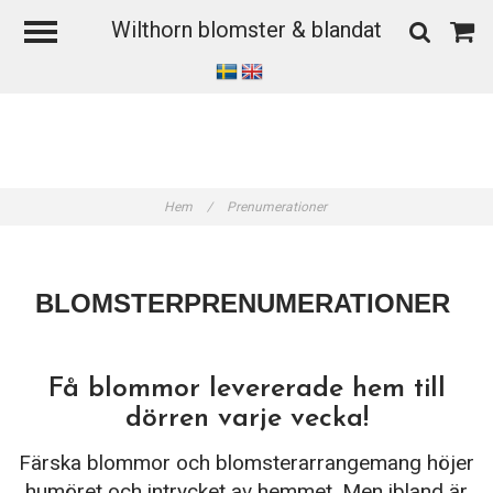
Wilthorn blomster & blandat
Hem
/
Prenumerationer
BLOMSTERPRENUMERATIONER
Få blommor levererade hem till
dörren varje vecka!
Färska blommor och blomsterarrangemang höjer
humöret och intrycket av hemmet. Men ibland är