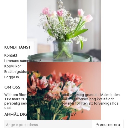
KUNDTJÄNST
Kontakt
Leverans samma dag*
Köpvillkor
Ersättnigsblommor
Logga in
OM OSS
Wilthorn Blomster & Blandat är ett familjeföretag grundat i Malmö, den
11:e mars 2015. Vi fokuserar på att hålla låga priser, hög kvalité och
personlig service. Ingen idé är för stor eller för liten att förverkliga hos
oss!
ANMÄL DIG TILL VÅRT NYHETSBREV
Prenumerera