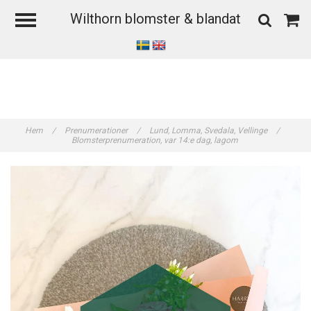
Wilthorn blomster & blandat
Hem
/
Prenumerationer
/
Lund, Lomma, Svedala, Vellinge
/
Blomsterprenumeration, var 14:e dag, lagom