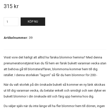
315 kr
KÖP NU
Artikelnummer:
39
Visst vore det härligt att alltid ha färska blommor hemma? Med denna
prenumerationstjänst kan du få hem en färsk bukett varannan vecka utan
att behöva gå till blomsteraffären, blommorna kommer hem till dig
istället. I denna storleken "lagom" så får du hem blommor för 200:-
När du valt storlek på din önskade bukett så kommer en ny länk skickas
ut till dig varannan vecka, du betalar enkelt och smidigt och sen dyker en
bukett blommor i din önskade stil och färg upp hemma hos dig.
Du väljer själv när du inte länge vill ha fler blommor hem till dörren, ingen