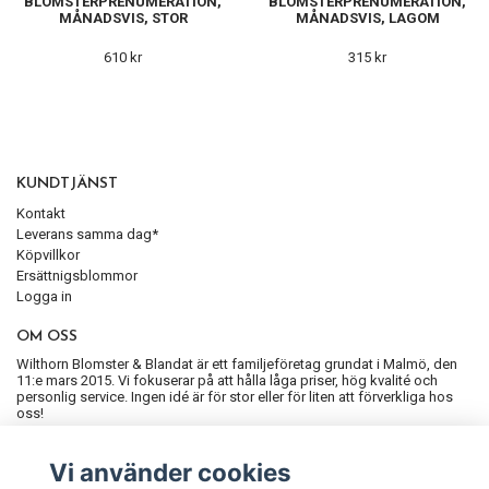
BLOMSTERPRENUMERATION,
BLOMSTERPRENUMERATION,
MÅNADSVIS, STOR
MÅNADSVIS, LAGOM
610 kr
315 kr
KUNDTJÄNST
Kontakt
Leverans samma dag*
Köpvillkor
Ersättnigsblommor
Logga in
OM OSS
Wilthorn Blomster & Blandat är ett familjeföretag grundat i Malmö, den
11:e mars 2015. Vi fokuserar på att hålla låga priser, hög kvalité och
personlig service. Ingen idé är för stor eller för liten att förverkliga hos
oss!
ANMÄL DIG TILL VÅRT NYHETSBREV
Vi använder cookies
Prenumerera