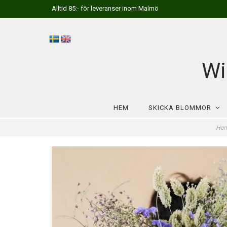
Alltid 85:- för leveranser inom Malmö
Wi
HEM
SKICKA BLOMMOR
He