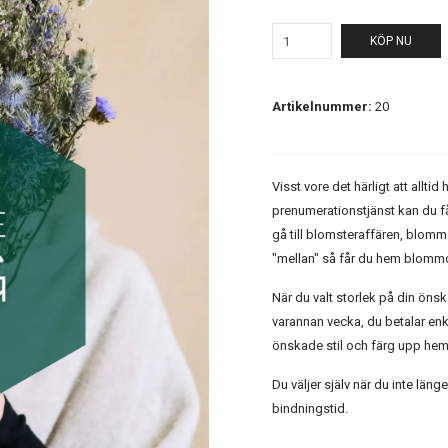
KÖP NU
Artikelnummer:
20
Visst vore det härligt att al
prenumerationstjänst kan du f
gå till blomsteraffären, blommo
"mellan" så får du hem blommo
När du valt storlek på din önsk
varannan vecka, du betalar en
önskade stil och färg upp he
Du väljer själv när du inte läng
bindningstid.