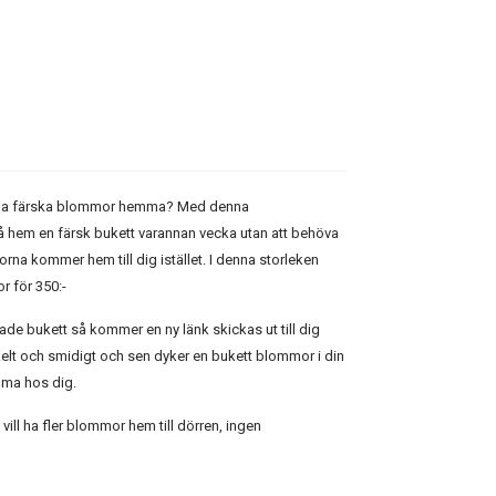
ltid ha färska blommor hemma? Med denna
å hem en färsk bukett varannan vecka utan att behöva
rna kommer hem till dig istället. I denna storleken
r för 350:-
ade bukett så kommer en ny länk skickas ut till dig
kelt och smidigt och sen dyker en bukett blommor i din
mma hos dig.
e vill ha fler blommor hem till dörren, ingen