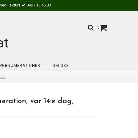
med Faktura
040 - 15 45 80
0
at
PRENUMERATIONER
OM OSS
llan
ration, var 14:e dag,