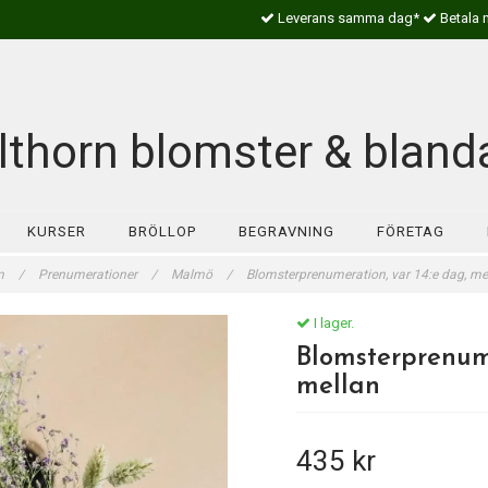
Leverans samma dag*
Betala 
lthorn blomster & bland
KURSER
BRÖLLOP
BEGRAVNING
FÖRETAG
m
/
Prenumerationer
/
Malmö
/
Blomsterprenumeration, var 14:e dag, me
I lager.
Blomsterprenume
mellan
435 kr