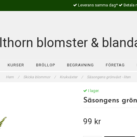
Leverans samma dag*
Betala 
lthorn blomster & bland
KURSER
BRÖLLOP
BEGRAVNING
FÖRETAG
Hem
/
Skicka blommor
/
Krukväxter
/
Säsongens grönväxt - liten
I lager.
Säsongens grönv
99 kr