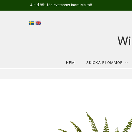
Alltid 85:- för leveranser inom Malmö
Wi
HEM
SKICKA BLOMMOR