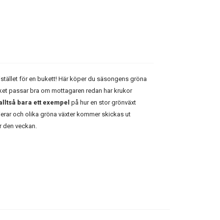
istället för en bukett! Här köper du säsongens gröna
vilket passar bra om mottagaren redan har krukor
alltså bara ett exempel
på hur en stor grönväxt
rierar och olika gröna växter kommer skickas ut
ör den veckan.