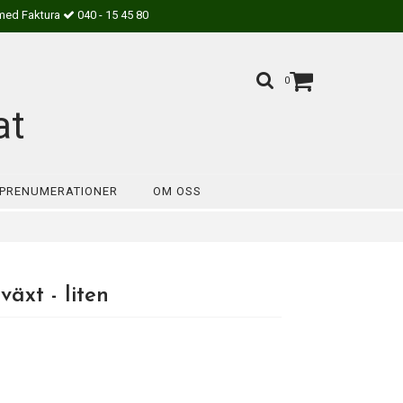
med Faktura
040 - 15 45 80
0
at
PRENUMERATIONER
OM OSS
äxt - liten