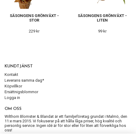
SÄSONGENS GRÖNVÄXT -
SÄSONGENS GRÖNVÄXT -
STOR
LITEN
229 kr
99 kr
KUNDTJÄNST
Kontakt
Leverans samma dag*
Köpvillkor
Ersättnigsblommor
Logga in
OM OSS
Wilthorn Blomster & Blandat är ett familjeföretag grundat i Malmö, den
11:e mars 2015. Vi fokuserar på att hålla låga priser, hög kvalité och
personlig service. Ingen idé är för stor eller för liten att förverkliga hos
oss!