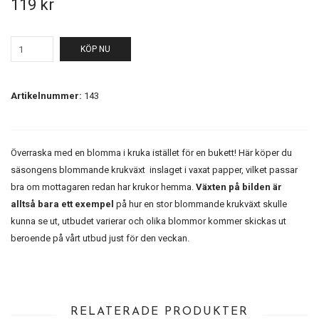
119 kr
KÖP NU
Artikelnummer:
143
Överraska med en blomma i kruka istället för en bukett! Här köper du
säsongens blommande krukväxt inslaget i vaxat papper, vilket passar
bra om mottagaren redan har krukor hemma.
Växten på bilden är
alltså bara ett exempel
på hur en stor blommande krukväxt skulle
kunna se ut, utbudet varierar och olika blommor kommer skickas ut
beroende på vårt utbud just för den veckan.
RELATERADE PRODUKTER