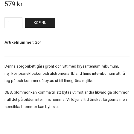
579 kr
KÖP NU
Artikelnummer:
264
Denna sorgbukett går i grönt och vitt med krysantemum, viburnum,
nejlikor, prärieklockor och alstromeria. Ibland finns inte viburnum att få
tag på och kommer då bytas ut till limegröna nejlikor.
OBS, blommor kan komma till att bytas ut mot andra likvärdiga blommor
ifall det på bilden inte finns hemma. Vi följer alltid önskat färgtema men
specifika blommor kan bytas ut.