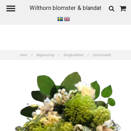
Wilthorn blomster & blandat
Hem
/
Begravning
/
Sorgbuketter
/
Lime bukett