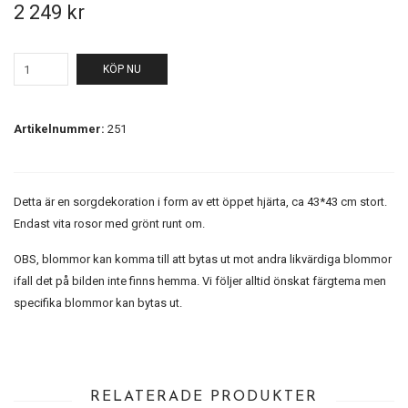
2 249 kr
KÖP NU
Artikelnummer:
251
Detta är en sorgdekoration i form av ett öppet hjärta, ca 43*43 cm stort.
Endast vita rosor med grönt runt om.
OBS, blommor kan komma till att bytas ut mot andra likvärdiga blommor
ifall det på bilden inte finns hemma. Vi följer alltid önskat färgtema men
specifika blommor kan bytas ut.
RELATERADE PRODUKTER