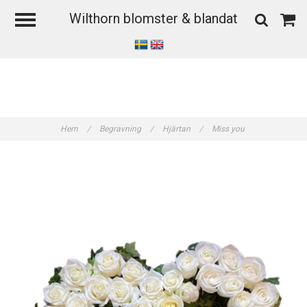
Wilthorn blomster & blandat
Hem
/
Begravning
/
Hjärtan
/
Miss you