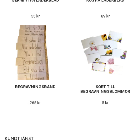
GERMINI PÅ LÄDERBLAD
ROS PÅ LÄDERBLAD
55 kr
89 kr
BEGRAVNINGSBAND
KORT TILL
BEGRAVNINGSBLOMMOR
265 kr
5 kr
KUNDTJÄNST