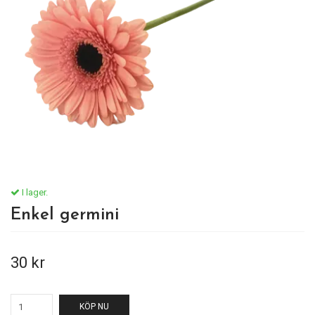
I lager.
Enkel germini
30 kr
KÖP NU