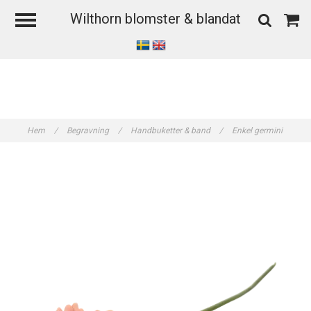
Wilthorn blomster & blandat
Hem
/
Begravning
/
Handbuketter & band
/
Enkel germini