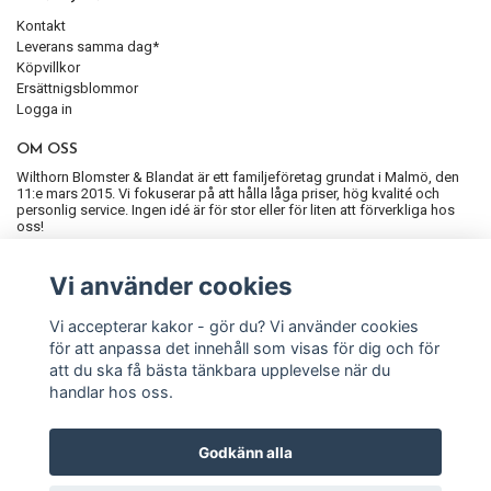
Kontakt
Leverans samma dag*
Köpvillkor
Ersättnigsblommor
Logga in
OM OSS
Wilthorn Blomster & Blandat är ett familjeföretag grundat i Malmö, den
11:e mars 2015. Vi fokuserar på att hålla låga priser, hög kvalité och
personlig service. Ingen idé är för stor eller för liten att förverkliga hos
oss!
ANMÄL DIG TILL VÅRT NYHETSBREV
Vi använder cookies
Prenumerera
Vi accepterar kakor - gör du? Vi använder cookies
för att anpassa det innehåll som visas för dig och för
att du ska få bästa tänkbara upplevelse när du
handlar hos oss.
Godkänn alla