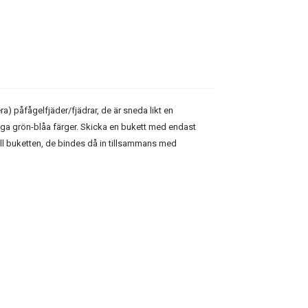
lera) påfågelfjäder/fjädrar, de är sneda likt en
rliga grön-blåa färger. Skicka en bukett med endast
 till buketten, de bindes då in tillsammans med