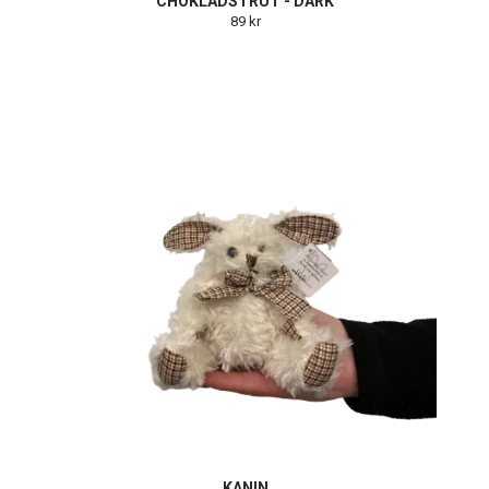
CHOKLADSTRUT - DARK
89 kr
KANIN