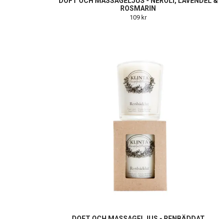
DOFT OCH MASSAGELJUS - NEROLI, LAVENDEL &
ROSMARIN
109 kr
DOFT OCH MASSAGELJUS - RENBÄDDAT