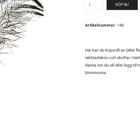
KÖP NU
Artikelnummer:
146
Här kan du köpa till en (eller f
rakbladskniv och skriftar i hä
dessa om du vill eller lägg till
blommorna.