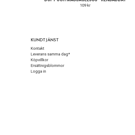
109 kr
KUNDTJÄNST
Kontakt
Leverans samma dag*
Köpvillkor
Ersättnigsblommor
Logga in