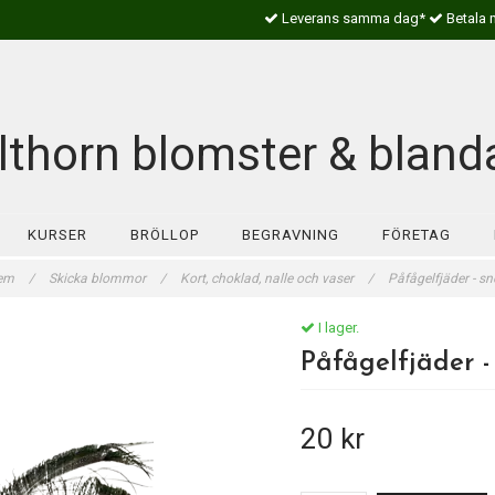
Leverans samma dag*
Betala 
lthorn blomster & bland
KURSER
BRÖLLOP
BEGRAVNING
FÖRETAG
em
/
Skicka blommor
/
Kort, choklad, nalle och vaser
/
Påfågelfjäder - s
I lager.
Påfågelfjäder -
20 kr