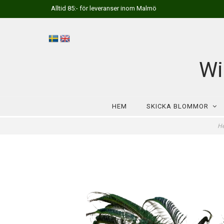
Alltid 85:- för leveranser inom Malmö
Wi
HEM
SKICKA BLOMMOR
H