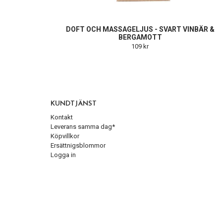
DOFT OCH MASSAGELJUS - SVART VINBÄR &
BERGAMOTT
109 kr
KUNDTJÄNST
Kontakt
Leverans samma dag*
Köpvillkor
Ersättnigsblommor
Logga in