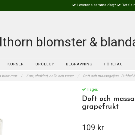
Leverans samma dag*
Betala 
lthorn blomster & bland
KURSER
BRÖLLOP
BEGRAVNING
FÖRETAG
a blommor
/
Kort, choklad, nalle och vaser
/
Doft och massageljus - Bubbel &
I lager.
Doft och massag
grapefrukt
109 kr