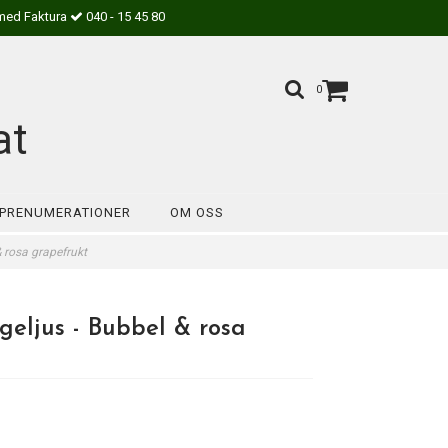
med Faktura
040 - 15 45 80
0
at
PRENUMERATIONER
OM OSS
 rosa grapefrukt
eljus - Bubbel & rosa