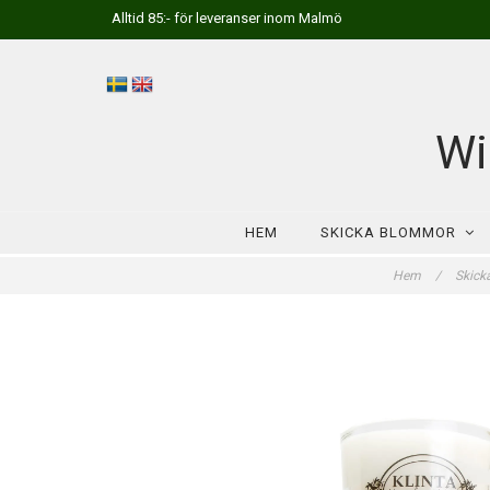
Alltid 85:- för leveranser inom Malmö
Wi
HEM
SKICKA BLOMMOR
Hem
/
Skick