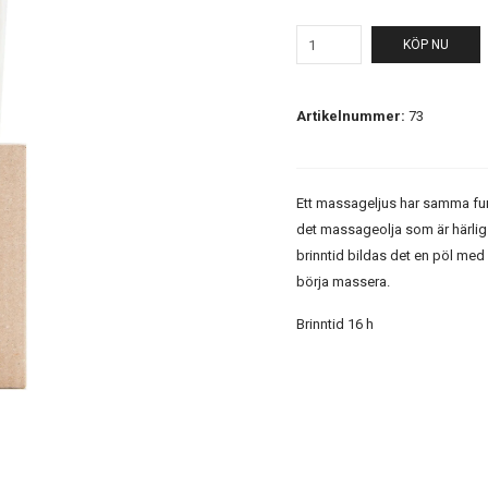
KÖP NU
Artikelnummer:
73
Ett
massageljus
har samma fun
det massageolja som är härlig 
brinntid bildas det en pöl med o
börja massera.
Brinntid 16 h