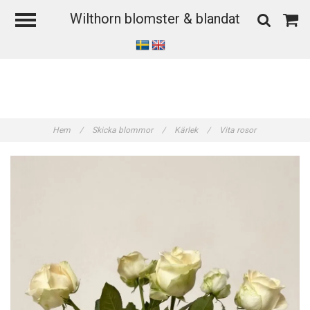
Wilthorn blomster & blandat
Hem
/
Skicka blommor
/
Kärlek
/
Vita rosor