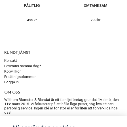
PÅLITLIG
OMTÄNKSAM
495 kr
799 kr
KUNDTJÄNST
Kontakt
Leverans samma dag*
Köpvillkor
Ersättnigsblommor
Logga in
OM OSS
Wilthorn Blomster & Blandat är ett familjeföretag grundat i Malmö, den
11:e mars 2015. Vi fokuserar på att hålla låga priser, hög kvalité och
personlig service. Ingen idé är för stor eller för liten att förverkliga hos
oss!
ANMÄL DIG TILL VÅRT NYHETSBREV