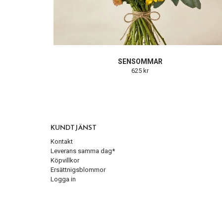
SENSOMMAR
625 kr
KUNDTJÄNST
Kontakt
Leverans samma dag*
Köpvillkor
Ersättnigsblommor
Logga in