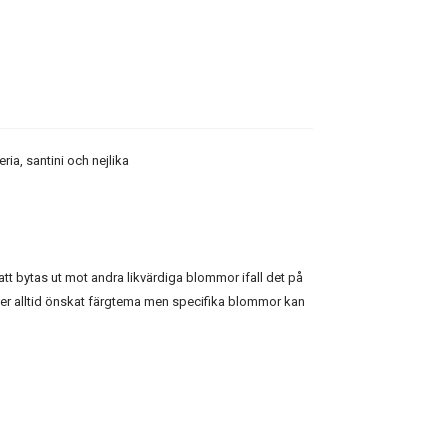
ria, santini och nejlika
t bytas ut mot andra likvärdiga blommor ifall det på
ljer alltid önskat färgtema men specifika blommor kan