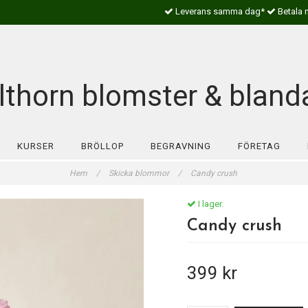
Leverans samma dag*
Betala 
lthorn blomster & bland
KURSER
BRÖLLOP
BEGRAVNING
FÖRETAG
Hem
/
Skicka blommor
/
Candy crush
I lager.
Candy crush
399 kr