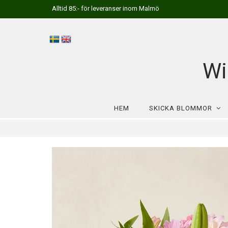
Alltid 85:- för leveranser inom Malmö
Wi
HEM
SKICKA BLOMMOR